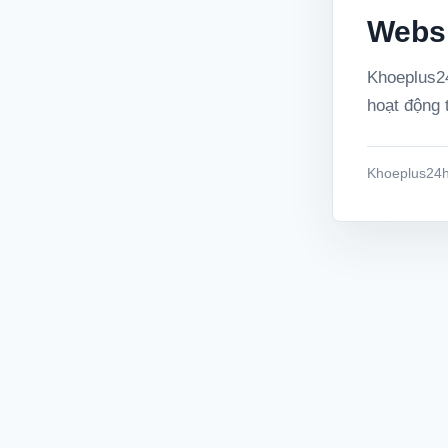
Websi
Khoeplus24
hoạt động t
Khoeplus24h