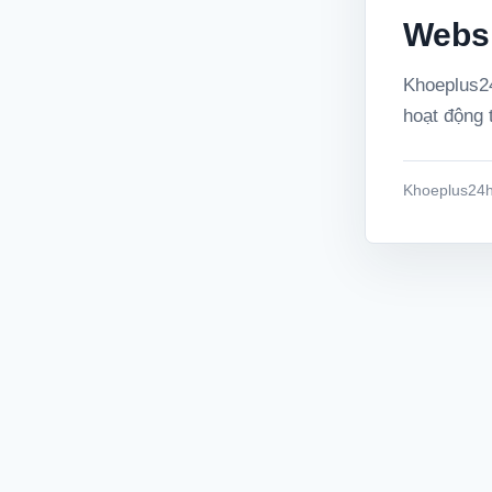
Websi
Khoeplus24
hoạt động t
Khoeplus24h