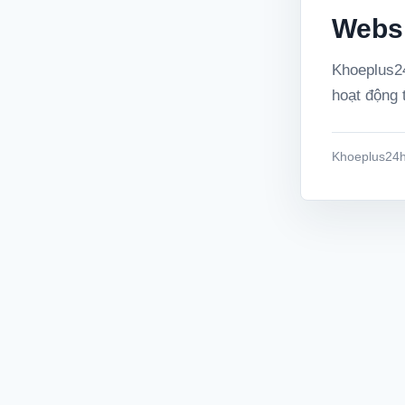
Websi
Khoeplus24
hoạt động t
Khoeplus24h