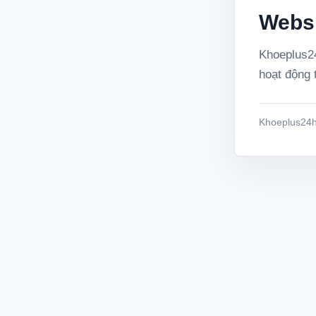
Websi
Khoeplus24
hoạt động t
Khoeplus24h