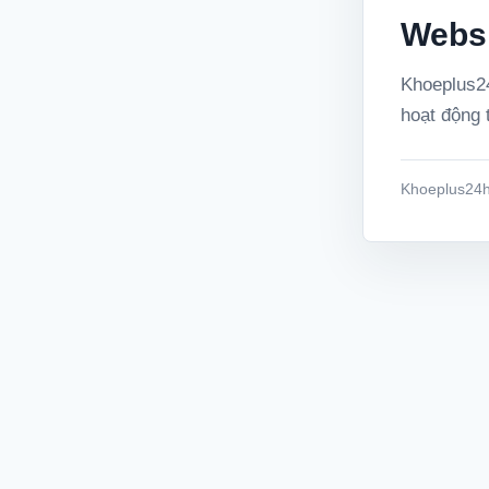
Websi
Khoeplus24
hoạt động t
Khoeplus24h