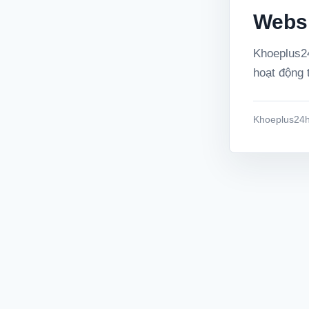
Websi
Khoeplus24
hoạt động t
Khoeplus24h