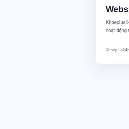
Websi
Khoeplus24
hoạt động t
Khoeplus24h