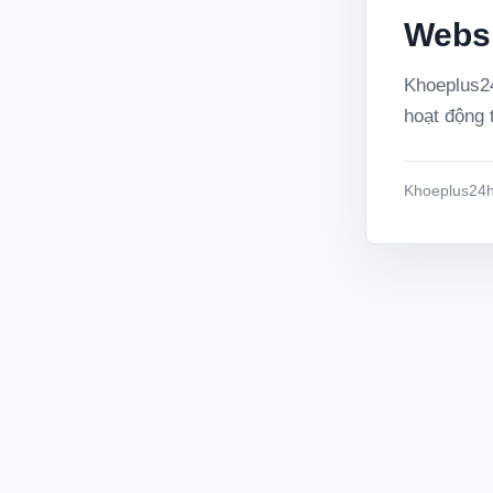
Websi
Khoeplus24
hoạt động t
Khoeplus24h